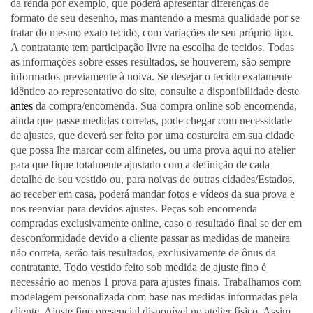
da renda por exemplo, que poderá apresentar diferenças de
formato de seu desenho, mas mantendo a mesma qualidade por se
tratar do mesmo exato tecido, com variações de seu próprio tipo.
A contratante tem participação livre na escolha de tecidos. Todas
as informações sobre esses resultados, se houverem, são sempre
informados previamente à noiva. Se desejar o tecido exatamente
idêntico ao representativo do site, consulte a disponibilidade deste
antes
da compra/encomenda. Sua compra online sob encomenda,
ainda que passe medidas corretas, pode chegar com necessidade
de ajustes, que deverá ser feito por uma costureira em sua cidade
que possa lhe marcar com alfinetes, ou uma prova aqui no atelier
para que fique totalmente ajustado com a definição de cada
detalhe de seu vestido ou, para noivas de outras cidades/Estados,
ao receber em casa, poderá mandar fotos e vídeos da sua prova e
nos reenviar para devidos ajustes. Peças sob encomenda
compradas exclusivamente online, caso o resultado final se der em
desconformidade devido a cliente passar as medidas de maneira
não correta, serão tais resultados, exclusivamente de ônus da
contratante. Todo vestido feito sob medida de ajuste fino é
necessário ao menos 1 prova para ajustes finais. Trabalhamos com
modelagem personalizada com base nas medidas informadas pela
cliente. Ajuste fino presencial disponível no atelier físico. Assim,