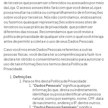
de terceiros que possam ser oferecidos ou acessados por meio
da Loja. O acesso a esses links fará com que você deixe a Loja e
possa resultar na coleta ou compartilhamento de informações
sobre você por terceiros. Nós não controlamos, endossamos
ou fazemos quaisquer representações sobre esses sites de
terceiros ou suas práticas de privacidade, que podem ser
diferentes das nossas. Recomendamos que você revise a
política de privacidade de qualquer site com o qual você interaja
antes de permitir a coleta e o uso de seus Dados Pessoais.
Caso você nos envie Dados Pessoais referentes a outras
pessoas físicas, você declara ter a competência para fazê-lo e
declara ter obtido o consentimento necessário para autorizar o
uso de tais informações nos termos desta Política de
Privacidade.
Definições
Para os fins desta Política de Privacidade:
“Dados Pessoais”
significa qualquer
informação que, direta ou indiretamente,
identifique ou possa identificar uma pessoa
natural, como por exemplo, nome, CPF, data
de nascimento, endereço IP, dentre outros;
“Dados Pessoais Sensíveis”
significa