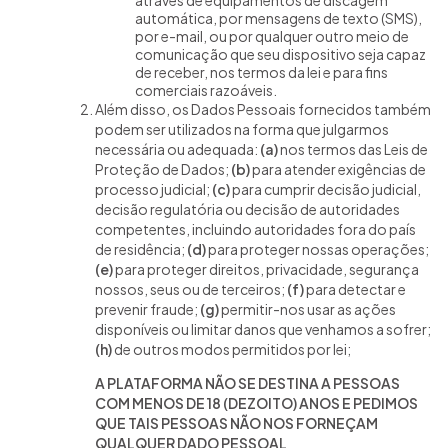
através de equipamentos de discagem
automática, por mensagens de texto (SMS),
por e-mail, ou por qualquer outro meio de
comunicação que seu dispositivo seja capaz
de receber, nos termos da lei e para fins
comerciais razoáveis.
Além disso, os Dados Pessoais fornecidos também
podem ser utilizados na forma que julgarmos
necessária ou adequada:
(a)
nos termos das Leis de
Proteção de Dados;
(b)
para atender exigências de
processo judicial;
(c)
para cumprir decisão judicial,
decisão regulatória ou decisão de autoridades
competentes, incluindo autoridades fora do país
de residência;
(d)
para proteger nossas operações;
(e)
para proteger direitos, privacidade, segurança
nossos, seus ou de terceiros;
(f)
para detectar e
prevenir fraude;
(g)
permitir-nos usar as ações
disponíveis ou limitar danos que venhamos a sofrer;
(h)
de outros modos permitidos por lei;
A PLATAFORMA NÃO SE DESTINA A PESSOAS
COM MENOS DE 18 (DEZOITO) ANOS E PEDIMOS
QUE TAIS PESSOAS NÃO NOS FORNEÇAM
QUALQUER DADO PESSOAL