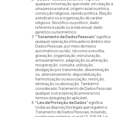
qualquer informação que revele, em relação a
uma pessoa natural, origem racial ou étnica,
convicção religiosa, opinião política, filiação
a sindicato ou a organização de caráter
religioso, filosófico ou político, dado
referente à saúde ou à vida sexual, dado
genético ou biométrico;
“Tratamento de Dados Pessoais”
significa
qualquer operação efetuada no âmbito dos
Dados Pessoais, por meio de meios
automáticos ou não, tal como a recolha,
gravação, organização, estruturação,
armazenamento, adaptação ou alteração,
recuperação, consulta, utilização,
divulgação por transmissão, disseminação
ou, alternativamente, disponibilização,
harmonização ou associação, restrição,
eliminação ou destruição. Também é
considerado Tratamento de Dados Pessoais
qualquer outra operação prevista nos
termos da legislação aplicável;
“Leis de Proteção de Dados”
significa
todas as disposições legais que regulem o
Tratamento de Dados Pessoais, incluindo,
porém sem se limitar, a Lei nº 13.709/18, Lei