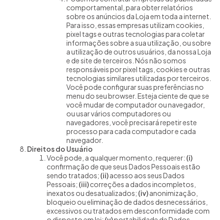
comportamental, para obter relatórios
sobre os anúncios da Loja em toda a internet.
Para isso, essas empresas utilizam cookies,
pixel tags e outras tecnologias para coletar
informações sobre a sua utilização, ou sobre
a utilização de outros usuários, da nossa Loja
e de site de terceiros. Nós não somos
responsáveis por pixel tags, cookies e outras
tecnologias similares utilizadas por terceiros.
Você pode configurar suas preferências no
menu do seu browser. Esteja ciente de que se
você mudar de computador ou navegador,
ou usar vários computadores ou
navegadores, você precisará repetir este
processo para cada computador e cada
navegador.
Direitos do Usuário
Você pode, a qualquer momento, requerer:
(i)
confirmação de que seus Dados Pessoais estão
sendo tratados;
(ii)
acesso aos seus Dados
Pessoais;
(iii)
correções a dados incompletos,
inexatos ou desatualizados;
(iv)
anonimização,
bloqueio ou eliminação de dados desnecessários,
excessivos ou tratados em desconformidade com
o disposto em lei;
(v)
portabilidade de Dados