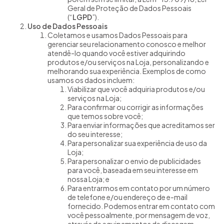
Geral de Proteção de Dados Pessoais
(“
LGPD
”).
Uso de Dados Pessoais
Coletamos e usamos Dados Pessoais para
gerenciar seu relacionamento conosco e melhor
atendê-lo quando você estiver adquirindo
produtos e/ou serviços na Loja, personalizando e
melhorando sua experiência. Exemplos de como
usamos os dados incluem:
Viabilizar que você adquiria produtos e/ou
serviços na Loja;
Para confirmar ou corrigir as informações
que temos sobre você;
Para enviar informações que acreditamos ser
do seu interesse;
Para personalizar sua experiência de uso da
Loja;
Para personalizar o envio de publicidades
para você, baseada em seu interesse em
nossa Loja; e
Para entrarmos em contato por um número
de telefone e/ou endereço de e-mail
fornecido. Podemos entrar em contato com
você pessoalmente, por mensagem de voz,