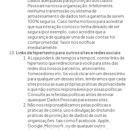
Dados adequadas para proteção dos Dados
Pessoais na nossa organização. Infelizmente,
nenhuma transmissão ou sistema de
armazenamento de dados tem a garantia de serem
100% seguros. Caso tenha motivos para acreditar
que sua interação conosco tenha deixado de ser
segura (por exemplo, caso acredite que a
segurança de qualquer uma de suas contas foi
comprometida), favor nos notificar
imediatamente.
Links de hipertexto para outros sites e redes sociais
A Loja poderá, de tempos a tempos, conter links de
hipertexto que redirecionará você para sites das
redes dos nossos parceiros, anunciantes,
fornecedores etc. Se você clicar em um desses links
para qualquer um desses sites, lembramos que cada
sites possui as suas próprias práticas de privacidade
e que não somos responsáveis por essas políticas.
Consulte as referidas políticas antes de enviar
quaisquer Dados Pessoais para esses sites.
Não nos responsabilizamos pelas políticas e
práticas de coleta, uso e divulgação (incluindo
práticas de proteção de dados) de outras
organizações, tais como Facebook, Apple,
Google, Microsoft, ou de qualquer outro