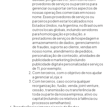
provedores de serviços ou parceiros para
gerenciar ou suportar certos aspectos de
nossas operações comerciais em nosso
nome. Esses provedores de serviços ou
parceiros podem estar localizados nos
Estados Unidos, na Argentina, no Brasil ou em
outros locais globais, incluindo servidores
para homologação e produção, e
prestadores de serviços de hospedagem e
armazenamento de dados, gerenciamento
de fraudes, suporte ao cliente, vendas em
nosso nome, atendimento de pedidos,
personalização de conteúdo, atividades de
publicidade e marketing (incluindo
publicidade digital e personalizada) e serviços
de TI, por exemplo;
Com terceiros, com o objetivo de nos ajudar
a gerenciar a Loja; e
Com terceiros, caso ocorra qualquer
reorganização, fusão, venda, joint venture,
cessão, transmissão ou transferência de
toda ou parte da nossa empresa, ativo ou
capital (incluindo os relativos à falência ou
processos semelhantes).