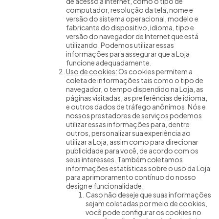
de acesso à internet, como o tipo de
computador, resolução da tela, nome e
versão do sistema operacional, modelo e
fabricante do dispositivo, idioma, tipo e
versão do navegador de Internet que está
utilizando. Podemos utilizar essas
informações para assegurar que a Loja
funcione adequadamente.
Uso de cookies:
Os cookies permitem a
coleta de informações tais como o tipo de
navegador, o tempo dispendido na Loja, as
páginas visitadas, as preferências de idioma,
e outros dados de tráfego anônimos. Nós e
nossos prestadores de serviços podemos
utilizar essas informações para, dentre
outros, personalizar sua experiência ao
utilizar a Loja, assim como para direcionar
publicidade para você, de acordo com os
seus interesses. Também coletamos
informações estatísticas sobre o uso da Loja
para aprimoramento contínuo do nosso
design e funcionalidade.
Caso não deseje que suas informações
sejam coletadas por meio de cookies,
você pode configurar os cookies no