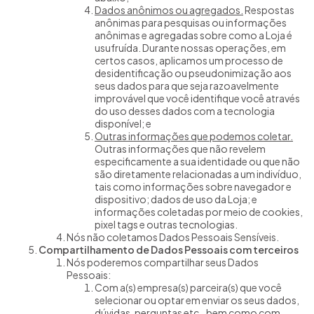
Dados anônimos ou agregados.
Respostas
anônimas para pesquisas ou informações
anônimas e agregadas sobre como a Loja é
usufruída. Durante nossas operações, em
certos casos, aplicamos um processo de
desidentificação ou pseudonimização aos
seus dados para que seja razoavelmente
improvável que você identifique você através
do uso desses dados com a tecnologia
disponível; e
Outras informações que podemos coletar.
Outras informações que não revelem
especificamente a sua identidade ou que não
são diretamente relacionadas a um indivíduo,
tais como informações sobre navegador e
dispositivo; dados de uso da Loja; e
informações coletadas por meio de cookies,
pixel tags e outras tecnologias.
Nós não coletamos Dados Pessoais Sensíveis.
Compartilhamento de Dados Pessoais com terceiros
Nós poderemos compartilhar seus Dados
Pessoais:
Com a(s) empresa(s) parceira(s) que você
selecionar ou optar em enviar os seus dados,
dúvidas, perguntas etc., bem como com