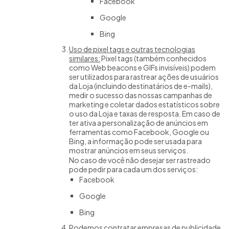
Facebook
Google
Bing
Uso de pixel tags e outras tecnologias
similares:
Pixel tags (também conhecidos
como Web beacons e GIFs invisíveis) podem
ser utilizados para rastrear ações de usuários
da Loja (incluindo destinatários de e-mails),
medir o sucesso das nossas campanhas de
marketing e coletar dados estatísticos sobre
o uso da Loja e taxas de resposta. Em caso de
ter ativa a personalização de anúncios em
ferramentas como Facebook, Google ou
Bing, a informação pode ser usada para
mostrar anúncios em seus serviços.
No caso de você não desejar ser rastreado
pode pedir para cada um dos serviços:
Facebook
Google
Bing
Podemos contratar empresas de publicidade