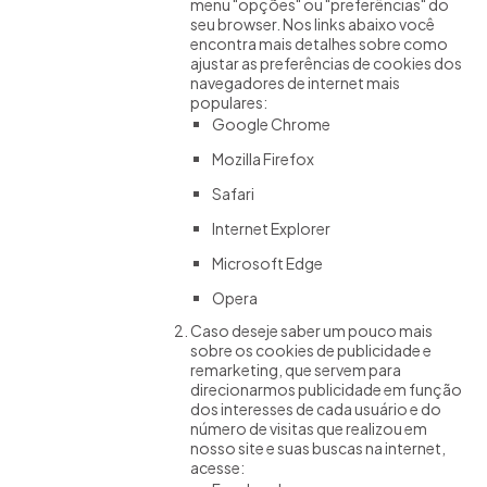
menu "opções" ou "preferências" do
seu browser. Nos links abaixo você
encontra mais detalhes sobre como
ajustar as preferências de cookies dos
navegadores de internet mais
populares:
Google Chrome
Mozilla Firefox
Safari
Internet Explorer
Microsoft Edge
Opera
Caso deseje saber um pouco mais
sobre os cookies de publicidade e
remarketing, que servem para
direcionarmos publicidade em função
dos interesses de cada usuário e do
número de visitas que realizou em
nosso site e suas buscas na internet,
acesse: