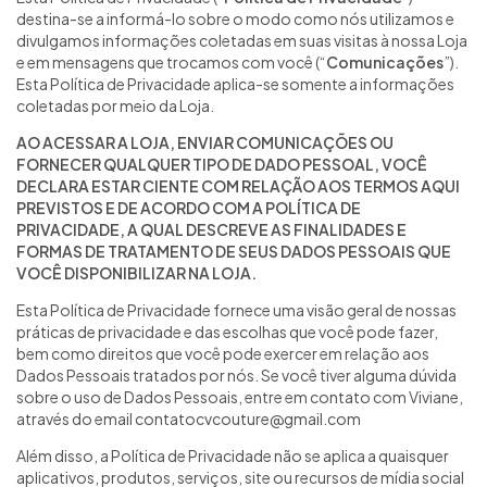
destina-se a informá-lo sobre o modo como nós utilizamos e
divulgamos informações coletadas em suas visitas à nossa Loja
e em mensagens que trocamos com você (“
Comunicações
”).
Esta Política de Privacidade aplica-se somente a informações
coletadas por meio da Loja.
AO ACESSAR A LOJA, ENVIAR COMUNICAÇÕES OU
FORNECER QUALQUER TIPO DE DADO PESSOAL, VOCÊ
DECLARA ESTAR CIENTE COM RELAÇÃO AOS TERMOS AQUI
PREVISTOS E DE ACORDO COM A POLÍTICA DE
PRIVACIDADE, A QUAL DESCREVE AS FINALIDADES E
FORMAS DE TRATAMENTO DE SEUS DADOS PESSOAIS QUE
VOCÊ DISPONIBILIZAR NA LOJA.
Esta Política de Privacidade fornece uma visão geral de nossas
práticas de privacidade e das escolhas que você pode fazer,
bem como direitos que você pode exercer em relação aos
Dados Pessoais tratados por nós. Se você tiver alguma dúvida
sobre o uso de Dados Pessoais, entre em contato com Viviane,
através do email
contatocvcouture@gmail.com
Além disso, a Política de Privacidade não se aplica a quaisquer
aplicativos, produtos, serviços, site ou recursos de mídia social