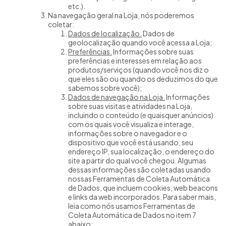
etc.).
Na navegação geral na Loja, nós poderemos
coletar:
Dados de localização.
Dados de
geolocalização quando você acessa a Loja;
Preferências.
Informações sobre suas
preferências e interesses em relação aos
produtos/serviços (quando você nos diz o
que eles são ou quando os deduzimos do que
sabemos sobre você);
Dados de navegação na Loja.
Informações
sobre suas visitas e atividades na Loja,
incluindo o conteúdo (e quaisquer anúncios)
com os quais você visualiza e interage,
informações sobre o navegador e o
dispositivo que você está usando, seu
endereço IP, sua localização, o endereço do
site a partir do qual você chegou. Algumas
dessas informações são coletadas usando
nossas Ferramentas de Coleta Automática
de Dados, que incluem cookies, web beacons
e links da web incorporados. Para saber mais,
leia como nós usamos Ferramentas de
Coleta Automática de Dados no item 7
abaixo;