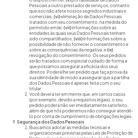
Pessoais a outro prestador de serviços, contanto
que isso não afete nossos segredos industriais e
comerciais;
(vi)
eliminação de Dados Pessoais
tratados com seu consentimento, na medida do
permitido em lei;
(vii)
informações sobre as
entidades às quais seus Dados Pessoais tenham
sido compartilhados;
(viii)
informações sobre a
possibilidade de não fornecer o consentimento e
sobre as consequências da negativa; e
(ix)
revogação do consentimento. Os seus pedidos
serão tratados com especial cuidado de forma a
que possamos assegurar a eficácia dos seus
direitos. Poderá lhe ser pedido que faça prova da
sua identidade de modo a assegurar que a partilha
dos Dados Pessoais é apenas feita com o seu
titular.
Você deverá ter em mente que, em certos casos
(por exemplo, devido a requisitos legais), o seu
pedido poderá não ser imediatamente satisfeito,
além de que nós poderemos não conseguir atendê-
lo por conta de cumprimento de obrigações legais.
Segurança dos Dados Pessoais
Buscamos adotar as medidas técnicas e
organizacionais previstas pelas Leis de Proteção de