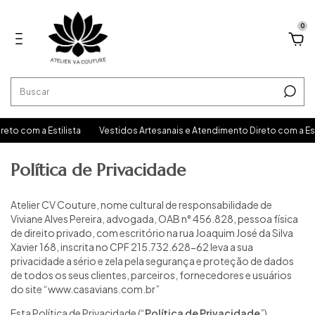
0
com a Estilista
Vestidos Artesanais e Atendimento Direto com a Estilis
Política de Privacidade
Atelier CV Couture, nome cultural de responsabilidade de
Viviane Alves Pereira, advogada, OAB n° 456.828, pessoa física
de direito privado, com escritório na rua Joaquim José da Silva
Xavier 168, inscrita no CPF 215.732.628-62 leva a sua
privacidade a sério e zela pela segurança e proteção de dados
de todos os seus clientes, parceiros, fornecedores e usuários
do site “www.casavians.com.br”
Esta Política de Privacidade (“
Política de Privacidade
”)