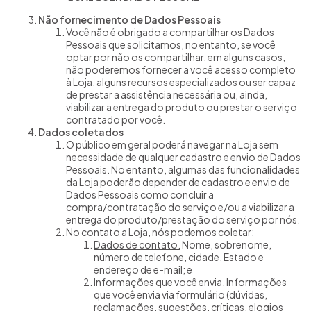
Não fornecimento de Dados Pessoais
Você não é obrigado a compartilhar os Dados
Pessoais que solicitamos, no entanto, se você
optar por não os compartilhar, em alguns casos,
não poderemos fornecer a você acesso completo
à Loja, alguns recursos especializados ou ser capaz
de prestar a assistência necessária ou, ainda,
viabilizar a entrega do produto ou prestar o serviço
contratado por você.
Dados coletados
O público em geral poderá navegar na Loja sem
necessidade de qualquer cadastro e envio de Dados
Pessoais. No entanto, algumas das funcionalidades
da Loja poderão depender de cadastro e envio de
Dados Pessoais como concluir a
compra/contratação do serviço e/ou a viabilizar a
entrega do produto/prestação do serviço por nós.
No contato a Loja, nós podemos coletar:
Dados de contato.
Nome, sobrenome,
número de telefone, cidade, Estado e
endereço de e-mail; e
Informações que você envia.
Informações
que você envia via formulário (dúvidas,
reclamações, sugestões, críticas, elogios