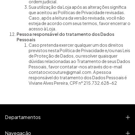
ordem judicial.
Sua utilização da Loja após as alterações significa
que aceitou as Políticas de Privacidade revisadas.
Caso, após a leitura da versão revisada, você não
esteja de acordo com seus termos, favor encerrar o
acesso à Loja.
Pessoa responsável do tratamento dos Dados
Pessoais
Caso pretenda exercer qualquer um dos direitos
previstos nesta Política de Privacidade e/ou nas Leis
de Proteção de Dados, ou resolver quaisquer
dúvidas relacionadas ao Tratamento de seus Dados
Pessoais, favor contatar-nos através do e-mail
contatocvcouture@gmail.com
. A pessoa
responsável do tratamento dos Dados Pessoais é
Viviane Alves Pereira, CPF n° 215.732.628-62
Departamentos
Navegação