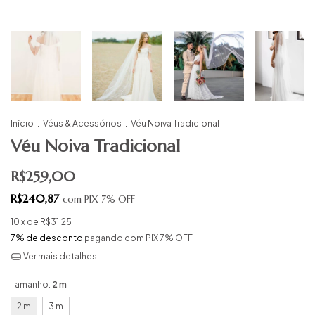
Início
.
Véus & Acessórios
.
Véu Noiva Tradicional
Véu Noiva Tradicional
R$259,00
R$240,87
com
PIX 7% OFF
10
x de
R$31,25
7% de desconto
pagando com PIX 7% OFF
Ver mais detalhes
Tamanho:
2 m
2 m
3 m