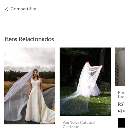
Compartilhar
Itens Relacionados
Porta 
Luz Pr
R$13
R$129
Véu Noiva Catedral
Cintilante