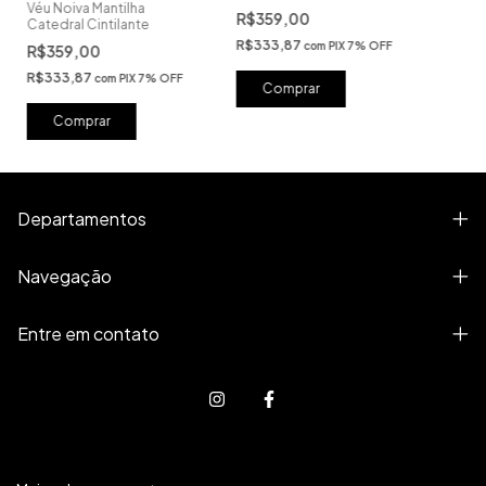
Véu Noiva Mantilha
R$359,00
Catedral Cintilante
R$333,87
com
PIX 7% OFF
R$359,00
R$333,87
com
PIX 7% OFF
Comprar
Departamentos
Navegação
Entre em contato