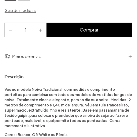
Guia de medidas
Meios de envio
Descrição
Véu no modelo Noiva Tradicional, com medida e comprimento
perfeitos para combinar com todos os modelos de vestidos longos de
noiva. Totalmente clean e elegante, para ao dia ou à noite. Medidas: 2
metros de comprimento e 1,40 m de largura. Véu em tule frances liso,
super macio, extrafluído, fino e resistente. Base em passamanaria de
tecido guipir, para colocar o prendedor que a noiva desejar ao fazer o
penteado, maleável, o qual permite todos os penteados. Coroa
meramente ilustrativa.
Cores: Branco, Off White ou Pérola