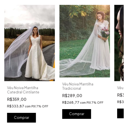
Véu Noiva Mantilha
Véu Noiva Mantilha
Véu Pé
Tradicional
Catedral Cintilante
R$39
R$289,00
R$359,00
R$371
R$268,77
com
PIX 7% OFF
R$333,87
com
PIX 7% OFF
C
Comprar
Comprar