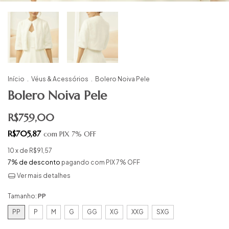
Início
.
Véus & Acessórios
.
Bolero Noiva Pele
Bolero Noiva Pele
R$759,00
R$705,87
com
PIX 7% OFF
10
x de
R$91,57
7% de desconto
pagando com PIX 7% OFF
Ver mais detalhes
Tamanho:
PP
PP
P
M
G
GG
XG
XXG
SXG